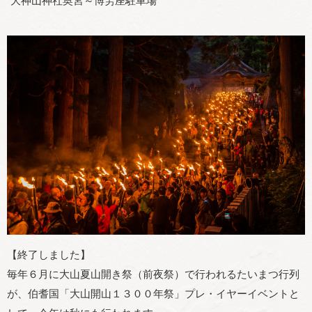
大神山神社奥宮～博労座駐車場
【終了しました】
毎年６月に大山夏山開き祭（前夜祭）で行われるたいまつ行列
が、伯耆国「大山開山１３００年祭」プレ・イヤーイベントと