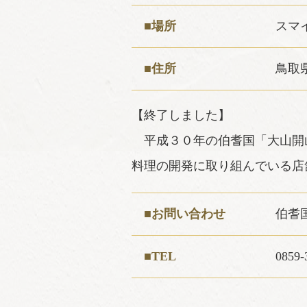
■場所
スマ
■住所
鳥取
【終了しました】
平成３０年の伯耆国「大山開
料理の開発に取り組んでいる店
■お問い合わせ
伯耆
■TEL
0859-