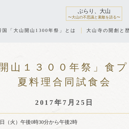
ぶらり、大山
〜大山の不思議と素敵を語る〜
耆国「大山開山1300年祭」とは
大山寺の開創と
開山１３００年祭」食
夏料理合同試食会
2017年7月25日
5日（火）午後0時30分から午後2時