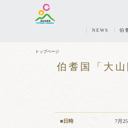
NEWS
伯
トップページ
伯耆国「大山
■日時
7月2