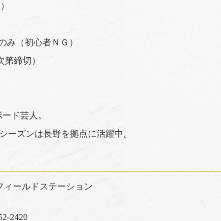
別）
のみ（初心者ＮＧ）
し次第締切）
ボード芸人。
オンシーズンは長野を拠点に活躍中。
フィールドステーション
52-2420