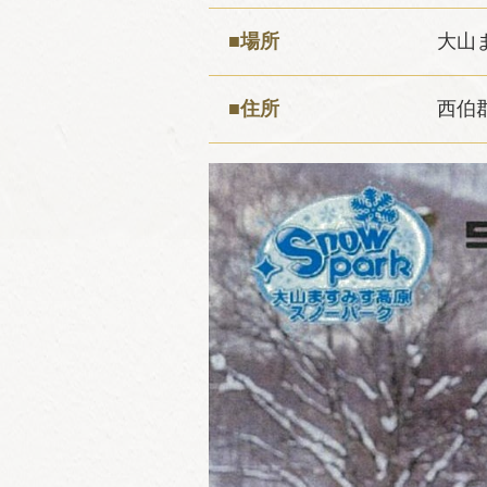
■場所
大山
■住所
西伯