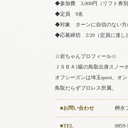
◆参加費 3,000円（リフト券
◆定員 9名
◆対象 ターンに自信のない方
◆応募締切 2/20（定員に達
☆岩ちゃんプロフィール☆
ＪＳＢＡ1級の鳥取出身スノー
オフシーズンは埼玉quest、
鳥取だらずプロレス所属。
■お問い合わせ
桝水
■TEL
0859-