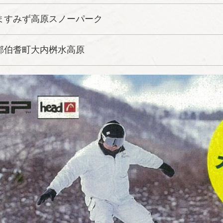
ますみず高原スノーパーク
郡伯耆町大内桝水高原