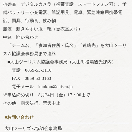
持参品 デジタルカメラ（携帯電話・スマートフォン可）、予
備バッテリーか充電器、筆記用具、電卓、緊急連絡用携帯電
話、雨具、行動食、飲み物
服装 動きやすい服・靴（更衣室あり）
申込・問い合わせ
「チーム名」「参加者住所・氏名」「連絡先」を大山ツーリ
ズム協議会事務局まで連絡
■大山ツーリズム協議会事務局（大山町役場観光課内）
電話 0859-53-3110
FAX 0859-53-3163
電子メール kankou@daisen.jp
※申込締め切り 8月24日（金）17：00まで
その他 雨天決行、荒天中止
■お問い合わせ
大山ツーリズム協議会事務局