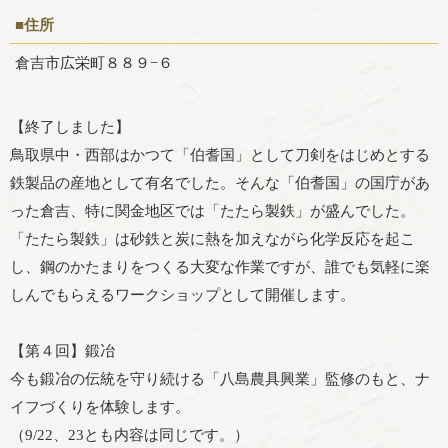
■住所
倉吉市広栄町８８９−６
【終了しました】
鳥取県中・西部はかつて「伯耆国」として刀剣をはじめとする
鉄製品の産地として有名でした。そんな「伯耆国」の国庁があ
った倉吉、特に関金地区では「たたら製鉄」が盛んでした。
「たたら製鉄」は砂鉄と炭に熱を加えながら化学反応を起こ
し、鋼のかたまりをつくる大変な作業ですが、誰でも気軽に楽
しんでもらえるワークショップとして開催します。
【第４回】鍛冶
今も鍛冶の伝統を守り続ける「八島農具興業」監修のもと、ナ
イフづくりを体験します。
（9/22、23とも内容は同じです。）