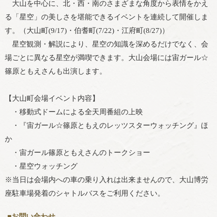
大山を中心に、北・西・南のさまざまな角度から表情をかえ
る「星空」の美しさを堪能できるイベントを連続して開催しま
す。（大山町(9/17)・伯耆町(7/22)・江府町(8/27)）
星空観測・解説により、星空の知識を深めるだけでなく、会
場ごとに異なる星空が満喫できます。大山会場には宙ガール☆
篠原ともえさんも出演します。
【大山町会場イベント内容】
・移動式ドームによる全天周番組の上映
・『宙ガール☆篠原ともえのレッツスターウォッチング』ほ
か
・宙ガール篠原ともえさんのトークショー
・星空ウォッチング
※当日は会場内への車の乗り入れは出来ませんので、大山博労
座駐車場発着のシャトルバスをご利用ください。
■お問い合わせ