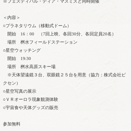
※フェスティバル・ディア・マスミズと同時開催
＜内容＞
○プラネタリウム（移動式ドーム）
開始 16：00 （7回上映、各回30分、各回定員20名）
場所 桝水フィールドステーション
○星空ウォッチング
開始 19:30
場所 桝水高原スキー場
※天体望遠鏡３台、双眼鏡２５台を用意（協力：株式会社ビ
クセン）
○星空写真の展示
○ＶＲオーロラ現象観測体験
○宇宙食や天体グッズの販売
参加無料