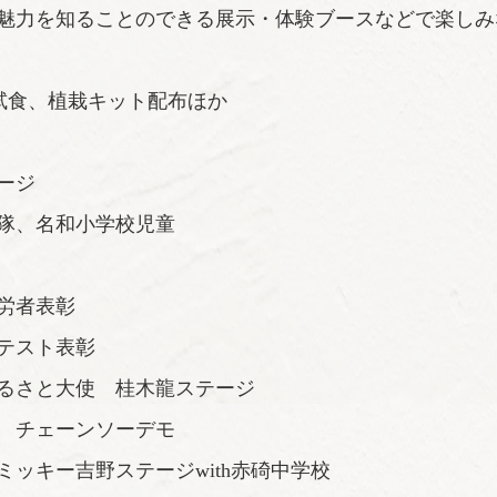
魅力を知ることのできる展示・体験ブースなどで楽しみ
試食、植栽キット配布ほか
ージ
名和小学校児童
者表彰
スト表彰
るさと大使 桂木龍ステージ
 チェーンソーデモ
ッキー吉野ステージwith赤碕中学校