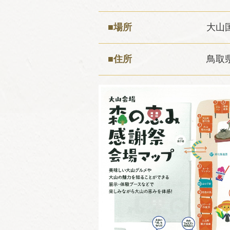
■場所
大山
■住所
鳥取県