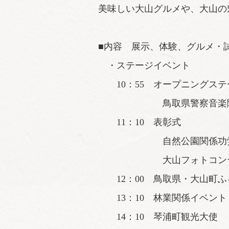
美味しい大山グルメや、大山の
■内容 展示、体験、グルメ・
・ステージイベント
10：55 オープニングステ
鳥取県警察音楽隊、
11：10 表彰式
自然公園関係功労
大山フォトコンテ
12：00 鳥取県・大山町ふ
13：10 林業関係イベント
14：10 琴浦町観光大使 ミ