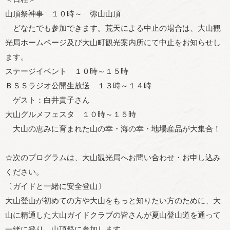
山頂祭神事 １０時～ 弥山山頂
どなたでも参加できます。荒天による中止の場合は、大山観
光局ホームページ及び大山町観光案内所にて中止をお知らせし
ます。
ステージイベント １０時～１５時
ＢＳＳラジオ公開生放送 １３時～１４時
ゲスト：白井貴子さん
大山グルメフェスタ １０時～１５時
大山の恵みに育まれた山の幸・海の幸・地場産品が大集合！
☆次のプログラムは、大山観光局へお問い合わせ・お申し込み
ください。
〔ガイドと一緒に安全登山〕
大山登山が初めての方や大山をもっと知りたい方のために、大
山に精通した大山ガイドクラブの皆さんが夏山登山道を通って
一緒に登り、山頂祭に参加します。