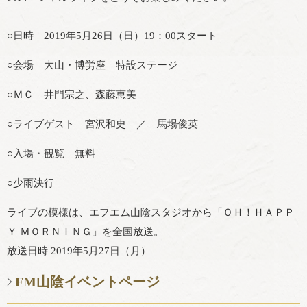
○日時 2019年5月26日（日）19：00スタート
○会場 大山・博労座 特設ステージ
○ＭＣ 井門宗之、森藤恵美
○ライブゲスト 宮沢和史 ／ 馬場俊英
○入場・観覧 無料
○少雨決行
ライブの模様は、エフエム山陰スタジオから「ＯＨ！ＨＡＰＰ
Ｙ ＭＯＲＮＩＮＧ」を全国放送。
放送日時 2019年5月27日（月）
FM山陰イベントページ