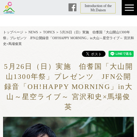
Introduction of the
Facebook
Mt.Daisen
トップページ
＞
NEWS
＞
TOPICS
＞
5月26日（日）実施 伯耆国「大山開山1300年
祭」プレゼンツ JFN公開録音「OH!HAPPY MORNING」in大山～星空ライブ～ 宮沢和
史×馬場俊英
5月26日（日）実施 伯耆国「大山開
山1300年祭」プレゼンツ JFN公開
録音「OH!HAPPY MORNING」in大
山～星空ライブ～ 宮沢和史×馬場俊
英