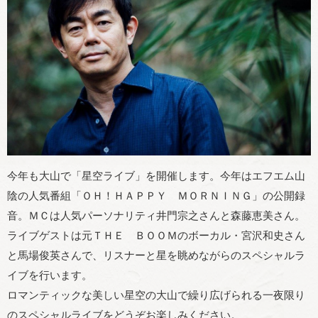
今年も大山で「星空ライブ」を開催します。今年はエフエム山
陰の人気番組「ＯＨ！ＨＡＰＰＹ ＭＯＲＮＩＮＧ」の公開録
音。ＭＣは人気パーソナリティ井門宗之さんと森藤恵美さん。
ライブゲストは元ＴＨＥ ＢＯＯＭのボーカル・宮沢和史さん
と馬場俊英さんで、リスナーと星を眺めながらのスペシャルラ
イブを行います。
ロマンティックな美しい星空の大山で繰り広げられる一夜限り
のスペシャルライブをどうぞお楽しみください。