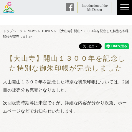
Introduction of the
Facebook
Mt.Daisen
トップページ
＞
NEWS
＞
TOPICS
＞
【大山寺】開山１３００年を記念した特別な御朱
印帳が完売しました
【大山寺】開山１３００年を記念し
た特別な御朱印帳が完売しました
大山開山１３００年を記念した特別な御朱印帳については、2回
目の販売分も完売となりました。
次回販売時期等は未定ですが、詳細な内容が分かり次第、ホー
ムページなどでお知らせいたします。