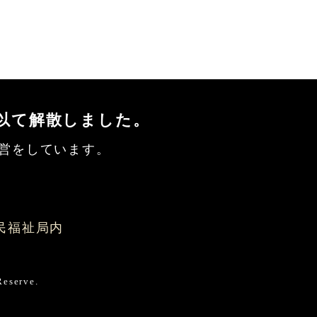
を以て解散しました。
営をしています。
会
県民福祉局内
serve.