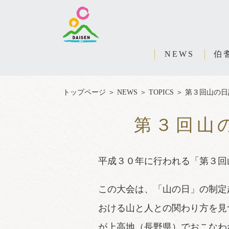
NEWS
伯
トップページ
＞
NEWS
＞
TOPICS
＞
第３回山の日
第３回山
平成３０年に行われる「第３回
この大会は、「山の日」の制定
おける山と人との関わり方を見
が上高地（長野県）でおこなわ