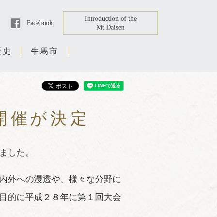
Introduction of the
Facebook
Mt.Daisen
歴史
牛馬市
開催が決定
ました。
内外への浸透や、様々な分野に
目的に平成２８年に第１回大会
。