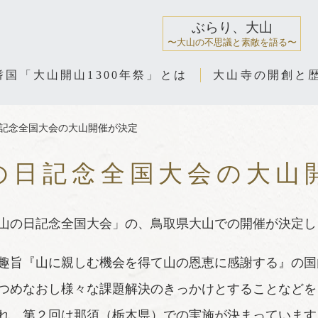
ぶらり、大山
〜大山の不思議と素敵を語る〜
耆国「大山開山1300年祭」とは
大山寺の開創と
記念全国大会の大山開催が決定
の日記念全国大会の大山
山の日記念全国大会」の、鳥取県大山での開催が決定し
趣旨『山に親しむ機会を得て山の恩恵に感謝する』の国
つめなおし様々な課題解決のきっかけとすることなどを
れ、第２回は那須（栃木県）での実施が決まっています