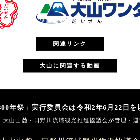
関連リンク
大山に関連する動画
300年祭」実行委員会は
令和2年6月22日
 大山山麓・日野川流域観光推進協議会
が管理・運