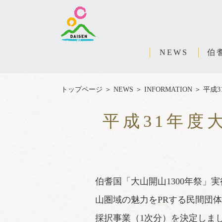
NEWS
伯
トップページ
＞
NEWS
＞
INFORMATION
＞
平成
平成31年度
伯耆国「大山開山1300年祭」
山圏域の魅力をPRする民間団
採択事業（1次分）を決定しま