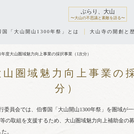
ぶらり、大山
〜大山の不思議と素敵を語る〜
耆国「大山開山1300年祭」とは
大山寺の開創と
31年度大山圏域魅力向上事業の採択事業（1次分）
大山圏域魅力向上事業の
分）
実行委員会では、伯耆国「大山開山1300年祭」を圏域が
体等の取組を支援するため、大山圏域魅力向上補助金の
した。