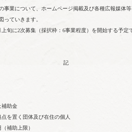
の事業について、ホームページ掲載及び各種広報媒体等
図っていきます。
月上旬に2次募集（採択枠：6事業程度）を開始する予定
記
上補助金
拠点を置く団体及び在住の個人
円（補助上限）