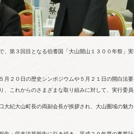
で、第３回目となる伯耆国「大山開山１３００年祭」実
５月２０日の歴史シンポジウムや５月２１日の開白法要
り、これからのさまざまな取り組みに対して、実行委員
口大紀大山町長の両副会長が挨拶され、大山圏域の魅力