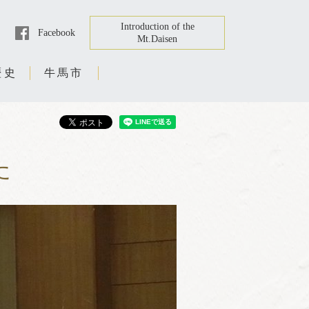
Introduction of the
Facebook
Mt.Daisen
歴史
牛馬市
た