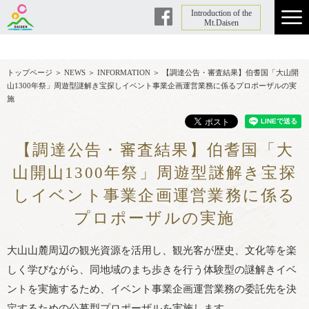
Introduction of the
Facebook
Mt.Daisen
トップページ
＞
NEWS
＞
INFORMATION
＞
【調達公告・審査結果】伯耆国「大山開
山1300年祭」周遊型謎解き宝探しイベント事業企画運営業務に係るプロポーザルの実
施
【調達公告・審査結果】伯耆国「大
山開山1300年祭」周遊型謎解き宝探
しイベント事業企画運営業務に係る
プロポーザルの実施
大山山麓周辺の観光資源を活用し、観光客が歴史、文化等を楽
しく学びながら、同地域のまち歩きを行う体験型の謎解きイベ
ントを実施するため、イベント事業企画運営業務の委託先を決
定するための公募型プロポーザルを実施します。