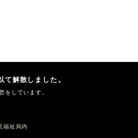
を以て解散しました。
営をしています。
会
県民福祉局内