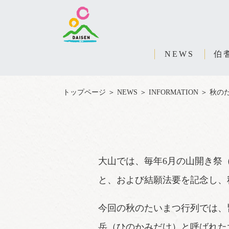
NEWS
伯
トップページ
＞
NEWS
＞
INFORMATION
＞
秋の
大山では、毎年6月の山開き祭
と、および結願法要を記念し、
今回の秋のたいまつ行列では、
岳（ひのかみだけ）と呼ばれた