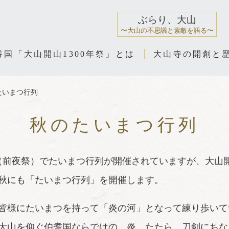
ぶらり、大山
〜大山の不思議と素敵を語る〜
耆国「大山開山1300年祭」とは
大山寺の開創と
たいまつ行列
秋のたいまつ行列
（前夜祭）でたいまつ行列が開催されていますが、大山開
秋にも「たいまつ行列」を開催します。
皆様にたいまつを持って「炎の河」となって練り歩いて
大山を仰ぐ伯耆国ならではの、炎、たたら、刀剣にちな