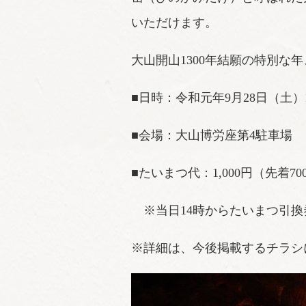
いただけます。
大山開山1300年結願の特別な
■日時：令和元年9月28日（土）1
■会場：大山博労座第4駐車場
■たいまつ代：1,000円（先着
※当日14時からたいまつ引換券
※詳細は、今後掲載するチラシ