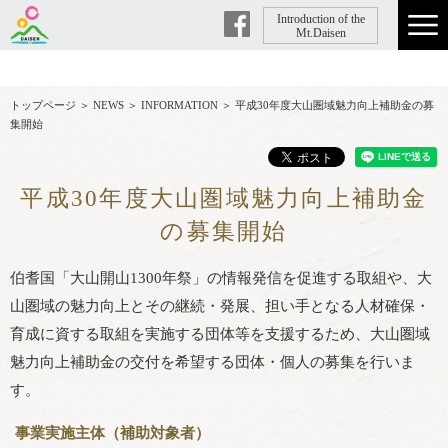
Introduction of the
Facebook
Mt.Daisen
トップページ
＞
NEWS
＞
INFORMATION
＞
平成30年度大山圏域魅力向上補助金の募
集開始
平成30年度大山圏域魅力向上補助金
の募集開始
伯耆国「大山開山1300年祭」の情報発信を促進する取組や、大
山圏域の魅力向上とその継続・発展、担い手となる人材確保・
育成に資する取組を実施する団体等を支援するため、大山圏域
魅力向上補助金の交付を希望する団体・個人の募集を行いま
す。
事業実施主体（補助対象者）