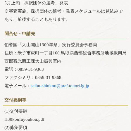
5月上旬 採択団体の選考、発表
※審査実施、採択団体の選考・発表スケジュールは見込みで
あり、前後することもあります。
問合せ・申請先
伯耆国「大山開山1300年祭」実行委員会事務局
住所：米子市糀町一丁目160 鳥取県西部総合事務所地域振興局
西部観光商工課大山振興室内
電話：0859-31-9363
ファクシミリ：0859-31-9368
電子メール：
seibu-shinkou@pref.tottori.lg.jp
交付要綱等
(1)交付要綱
H30koufuyoukou.pdf
(2)募集要項