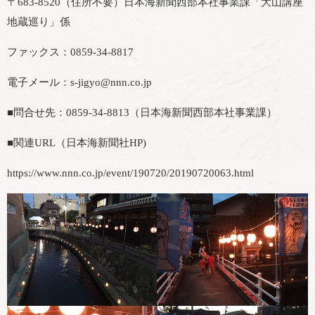
〒683-8520（住所不要）日本海新聞西部本社事業課「大山講座
地蔵巡り」係
ファックス：0859-34-8817
電子メール：s-jigyo@nnn.co.jp
■問合せ先：0859-34-8813（日本海新聞西部本社事業課）
■関連URL（日本海新聞社HP)
https://www.nnn.co.jp/event/190720/20190720063.html