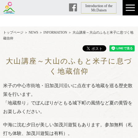
Introduction of the
Facebook
Mt.Daisen
トップページ
＞
NEWS
＞
INFORMATION
＞
大山講座～大山のふもと米子に息づく地
蔵信仰
大山講座～大山のふもと米子に息づ
く地蔵信仰
米子の中心市街地・旧加茂川沿いに点在する地蔵を巡る歴史散
策を行います。
「地蔵祭り」でぼんぼりがともる城下町の風情など夏の黄昏を
お楽しみください。
中海に沈む夕日が美しい加茂川遊覧もあります。参加無料（札
打ち体験、加茂川遊覧は有料）。