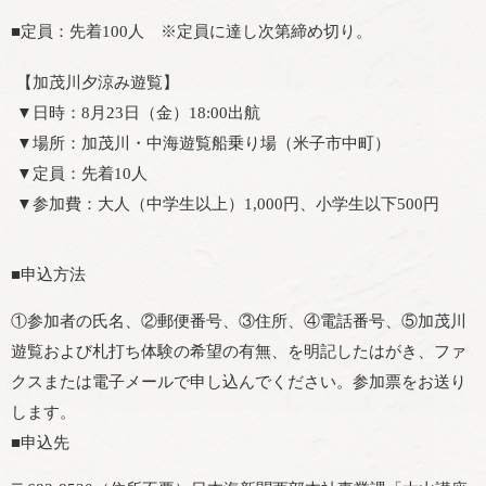
■定員：先着100人 ※定員に達し次第締め切り。
【加茂川夕涼み遊覧】
▼日時：8月23日（金）18:00出航
▼場所：加茂川・中海遊覧船乗り場（米子市中町）
▼定員：先着10人
▼参加費：大人（中学生以上）1,000円、小学生以下500円
■申込方法
①参加者の氏名、②郵便番号、③住所、④電話番号、⑤加茂川
遊覧および札打ち体験の希望の有無、を明記したはがき、ファ
クスまたは電子メールで申し込んでください。参加票をお送り
します。
■申込先