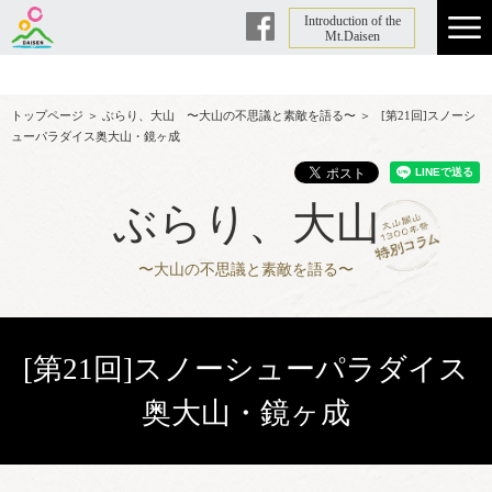
Introduction of the
Facebook
Mt.Daisen
トップページ
＞
ぶらり、大山 〜大山の不思議と素敵を語る〜
＞
[第21回]スノーシ
ューパラダイス奥大山・鏡ヶ成
ぶらり、大山
〜大山の不思議と素敵を語る〜
[第21回]スノーシューパラダイス
奥大山・鏡ヶ成