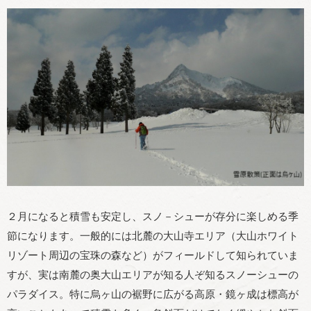
２月になると積雪も安定し、スノ－シューが存分に楽しめる季
節になります。一般的には北麓の大山寺エリア（大山ホワイト
リゾート周辺の宝珠の森など）がフィールドして知られていま
すが、実は南麓の奥大山エリアが知る人ぞ知るスノーシューの
パラダイス。特に烏ヶ山の裾野に広がる高原・鏡ヶ成は標高が