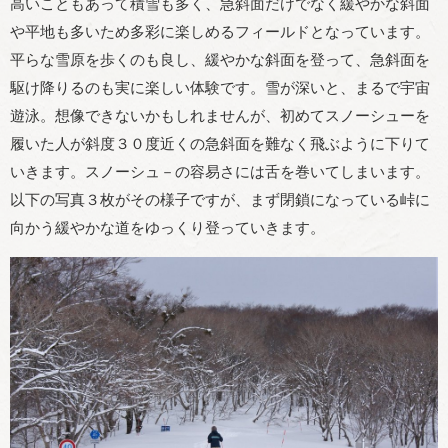
高いこともあって積雪も多く、急斜面だけでなく緩やかな斜面
や平地も多いため多彩に楽しめるフィールドとなっています。
平らな雪原を歩くのも良し、緩やかな斜面を登って、急斜面を
駆け降りるのも実に楽しい体験です。雪が深いと、まるで宇宙
遊泳。想像できないかもしれませんが、初めてスノーシューを
履いた人が斜度３０度近くの急斜面を難なく飛ぶように下りて
いきます。スノーシュ－の容易さには舌を巻いてしまいます。
以下の写真３枚がその様子ですが、まず閉鎖になっている峠に
向かう緩やかな道をゆっくり登っていきます。