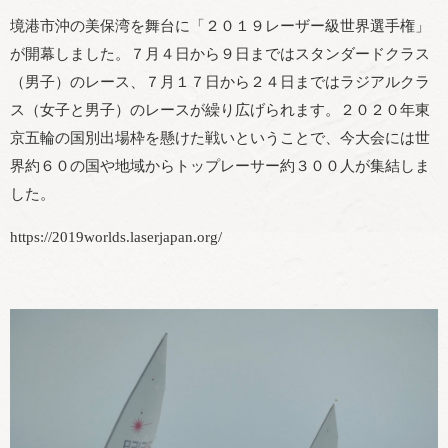
境港市沖の美保湾を舞台に「２０１９レーザー級世界選手権」
が開幕しました。７月４日から９日まではスタンダードクラス
（男子）のレース、７月１７日から２４日まではラジアルクラ
ス（女子と男子）のレースが繰り広げられます。２０２０年東
京五輪の国別出場枠を懸けた戦いということで、今大会には世
界約６０の国や地域からトップレーサー約３００人が集結しま
した。
https://2019worlds.laserjapan.org/