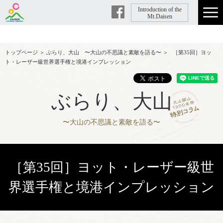
Introduction of the
Facebook
Mt.Daisen
トップページ
＞
ぶらり、大山 〜大山の不思議と素敵を語る〜
＞
［第35回］ヨッ
ト・レーザー級世界選手権と境港インプレッション
ぶらり、大山
〜大山の不思議と素敵を語る〜
［第35回］ヨット・レーザー級世
界選手権と境港インプレッション