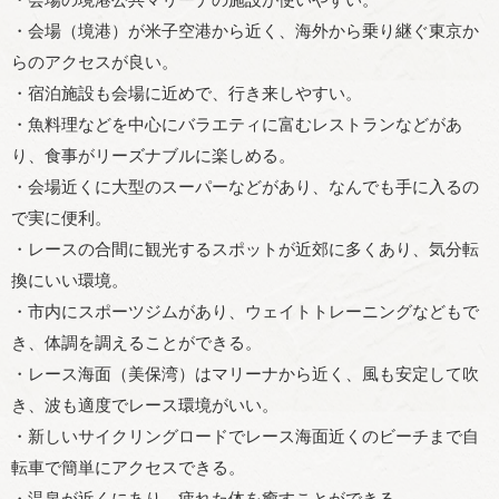
・会場の境港公共マリーナの施設が使いやすい。
・会場（境港）が米子空港から近く、海外から乗り継ぐ東京か
らのアクセスが良い。
・宿泊施設も会場に近めで、行き来しやすい。
・魚料理などを中心にバラエティに富むレストランなどがあ
り、食事がリーズナブルに楽しめる。
・会場近くに大型のスーパーなどがあり、なんでも手に入るの
で実に便利。
・レースの合間に観光するスポットが近郊に多くあり、気分転
換にいい環境。
・市内にスポーツジムがあり、ウェイトトレーニングなどもで
き、体調を調えることができる。
・レース海面（美保湾）はマリーナから近く、風も安定して吹
き、波も適度でレース環境がいい。
・新しいサイクリングロードでレース海面近くのビーチまで自
転車で簡単にアクセスできる。