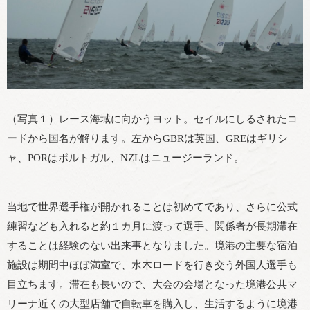
（写真１）レース海域に向かうヨット。セイルにしるされたコ
ードから国名が解ります。左からGBRは英国、GREはギリシ
ャ、PORはポルトガル、NZLはニュージーランド。
当地で世界選手権が開かれることは初めてであり、さらに公式
練習なども入れると約１カ月に渡って選手、関係者が長期滞在
することは経験のない出来事となりました。境港の主要な宿泊
施設は期間中ほぼ満室で、水木ロードを行き交う外国人選手も
目立ちます。滞在も長いので、大会の会場となった境港公共マ
リーナ近くの大型店舗で自転車を購入し、生活するように境港