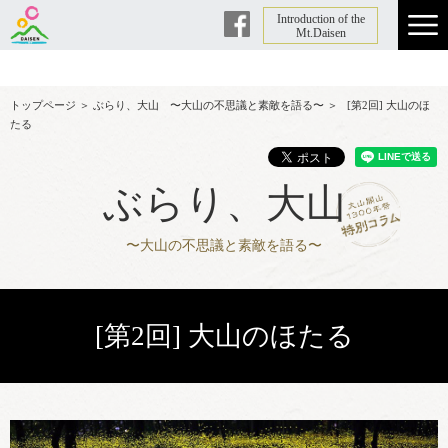
Introduction of the
Facebook
Mt.Daisen
トップページ
＞
ぶらり、大山 〜大山の不思議と素敵を語る〜
＞
[第2回] 大山のほ
たる
ぶらり、大山
〜大山の不思議と素敵を語る〜
[第2回] 大山のほたる