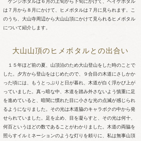
ゲンジボタルは６月の上旬から下旬にかけて、ヘイケボタル
は７月から８月にかけて、ヒメボタルは７月に見られます。こ
のうち、大山寺周辺から大山山頂にかけて見られるヒメボタル
について紹介します。
大山山頂のヒメボタルとの出合い
１５年ほど前の夏、山頂泊のため大山登山をした時のことで
した。夕方から登山をはじめたので、９合目の木道にさしかか
った頃には、もうとっぷりと日が暮れ、木道が白く浮かび上が
っていました。真っ暗な中、木道を踏み外さないよう慎重に足
を進めていると、暗闇に慣れた目に小さな光の点滅が感じられ
るようになりました。その光は木道脇のキャラボクの中から発
せられていました。足を止め、目を凝らすと、その光は何十、
何百というほどの数であることがわかりました。木道の両脇を
照らすイルミネーションのような灯りを頼りに、私は無事山頂