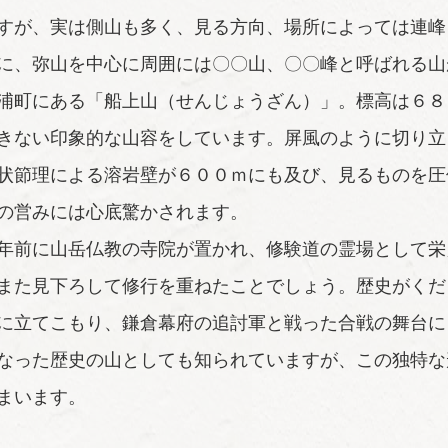
すが、実は側山も多く、見る方向、場所によっては連峰
に、弥山を中心に周囲には〇〇山、〇〇峰と呼ばれる山
浦町にある「船上山（せんじょうざん）」。標高は６８
きない印象的な山容をしています。屏風のように切り立
状節理による溶岩壁が６００ｍにも及び、見るものを圧
の営みには心底驚かされます。
年前に山岳仏教の寺院が置かれ、修験道の霊場として栄
また見下ろして修行を重ねたことでしょう。歴史がくだ
に立てこもり、鎌倉幕府の追討軍と戦った合戦の舞台に
なった歴史の山としても知られていますが、この独特な
まいます。