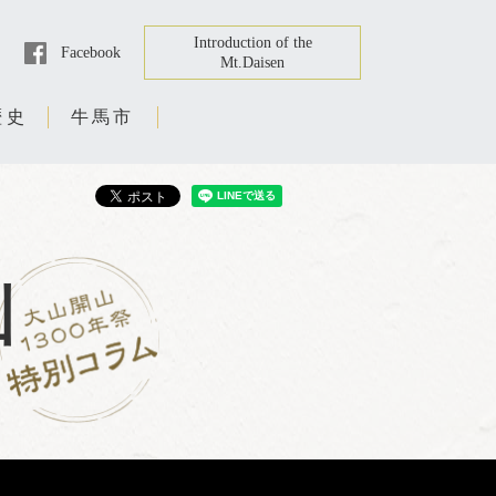
Introduction of the
Facebook
Mt.Daisen
歴史
牛馬市
山