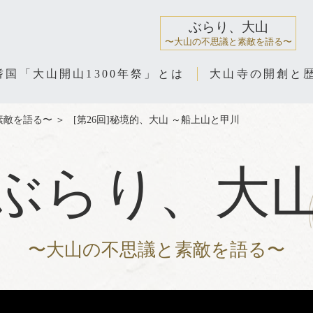
ぶらり、大山
〜大山の不思議と素敵を語る〜
耆国「大山開山1300年祭」とは
大山寺の開創と
素敵を語る〜
＞
[第26回]秘境的、大山 ～船上山と甲川
ぶらり、大
〜大山の不思議と素敵を語る〜