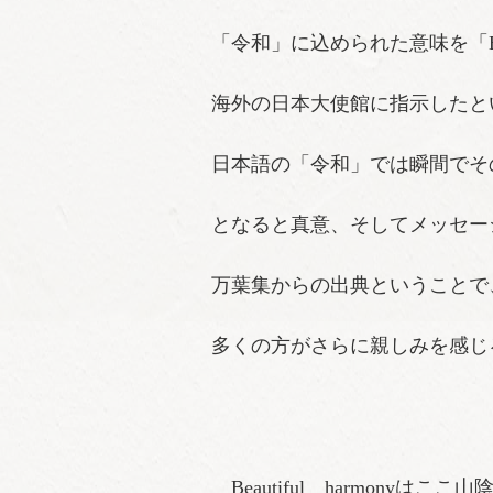
「令和」に込められた意味を「
海外の日本大使館に指示したと
日本語の「令和」では瞬間でその真意
となると真意、そしてメッセー
万葉集からの出典ということで
多くの方がさらに親しみを感じ
Beautiful harmony