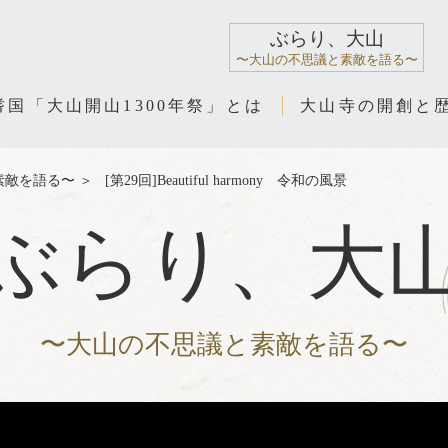
ぶらり、大山
〜大山の不思議と素敵を語る〜
耆国「大山開山1300年祭」とは
大山寺の開創と
素敵を語る〜
＞
[第29回]Beautiful harmony 令和の風景
ぶらり、大
〜大山の不思議と素敵を語る〜