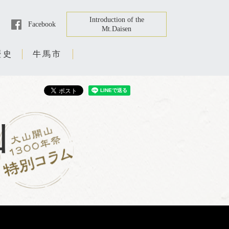
Introduction of the
Facebook
Mt.Daisen
歴史
牛馬市
山