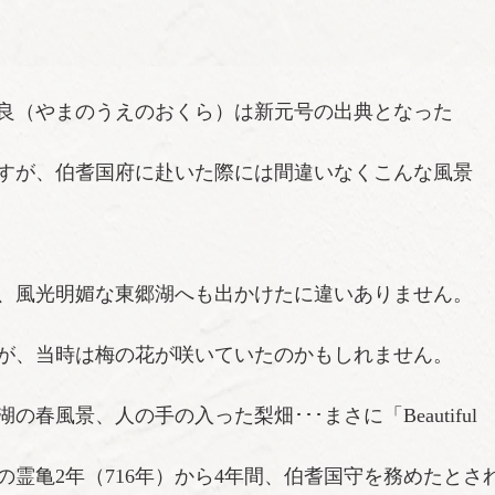
良（やまのうえのおくら）は新元号の出典となった
すが、伯耆国府に赴いた際には間違いなくこんな風景
、風光明媚な東郷湖へも出かけたに違いありません。
が、当時は梅の花が咲いていたのかもしれません。
風景、人の手の入った梨畑･･･まさに「Beautiful h
前の霊亀2年（716年）から4年間、伯耆国守を務めたとさ