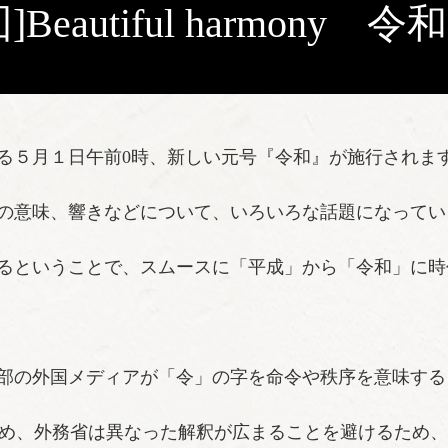
]Beautiful harmony
５月１日午前0時、新しい元号『令和』が施行されま
の意味、響きなどについて、いろいろな話題になってい
るということで、スムースに「平成」から「令和」に時
部の外国メディアが「令」の字を命令や秩序を意味する
たため、外務省は異なった解釈が広まることを避けるため、