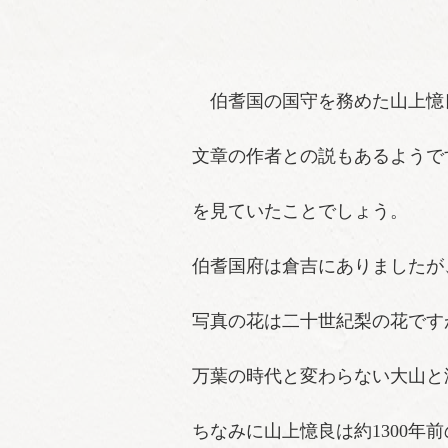
伯耆国の国守を務めた山上憶
文章の作者との説もあるようで
を見ていたことでしょう。
伯耆国府は倉吉にありましたが
写真の花は二十世紀梨の花です
万葉の時代と変わらない大山と湖の春
ちなみに山上憶良は約1300年