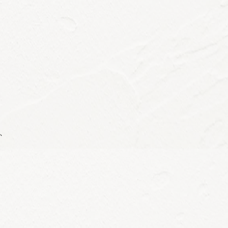
う
」
、