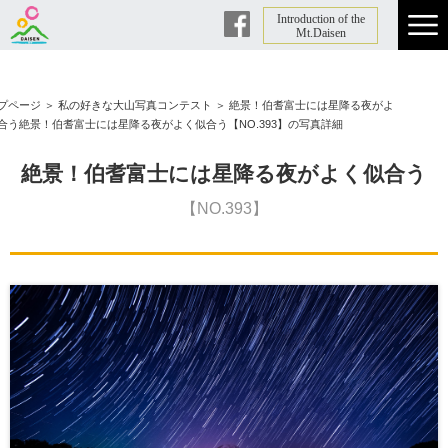
Introduction of the
Facebook
Mt.Daisen
プページ
＞
私の好きな大山写真コンテスト
＞
絶景！伯耆富士には星降る夜がよ
合う絶景！伯耆富士には星降る夜がよく似合う【NO.393】の写真詳細
絶景！伯耆富士には星降る夜がよく似合う
【NO.393】