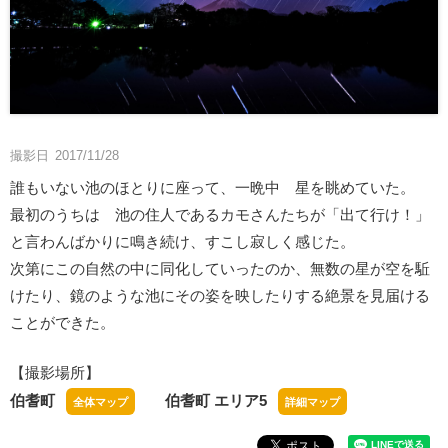
撮影日
2017/11/28
誰もいない池のほとりに座って、一晩中 星を眺めていた。
最初のうちは 池の住人であるカモさんたちが「出て行け！」
と言わんばかりに鳴き続け、すこし寂しく感じた。
次第にこの自然の中に同化していったのか、無数の星が空を駈
けたり、鏡のような池にその姿を映したりする絶景を見届ける
ことができた。
【撮影場所】
伯耆町
伯耆町 エリア5
全体マップ
詳細マップ