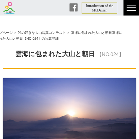
Introduction of the
Facebook
Mt.Daisen
プページ
＞
私の好きな大山写真コンテスト
＞
雲海に包まれた大山と朝日雲海に
れた大山と朝日【NO.024】の写真詳細
雲海に包まれた大山と朝日
【NO.024】