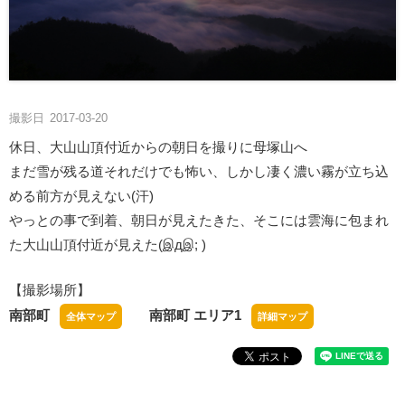
撮影日
2017-03-20
休日、大山山頂付近からの朝日を撮りに母塚山へ
まだ雪が残る道それだけでも怖い、しかし凄く濃い霧が立ち込
める前方が見えない(汗)
やっとの事で到着、朝日が見えたきた、そこには雲海に包まれ
た大山山頂付近が見えた(இдஇ; )
【撮影場所】
南部町
南部町 エリア1
全体マップ
詳細マップ